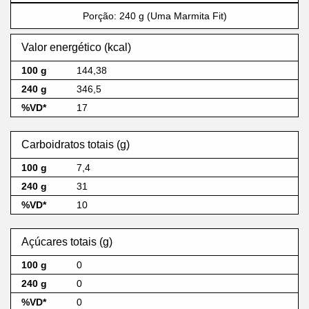
Porção: 240 g (Uma Marmita Fit)
Valor energético (kcal)
144,38
346,5
17
Carboidratos totais (g)
7,4
31
10
Açúcares totais (g)
0
0
0