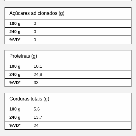
Açúcares adicionados (g)
0
0
0
Proteínas (g)
10,1
24,8
33
Gorduras totais (g)
5,6
13,7
24