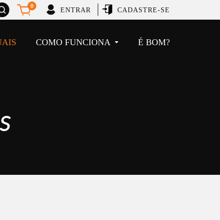
brir
0
ENTRAR
CADASTRE-SE
usca
UAIS
COMO FUNCIONA
É BOM?
s