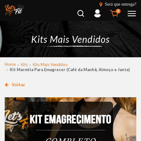
Será que entrega?
Busca
Entrar
0
Kits Mais Vendidos
Home
Kits
Kits Mais Vendidos
Kit Marmita Para Emagrecer (Café da Manhã, Almoço e Janta)
Voltar