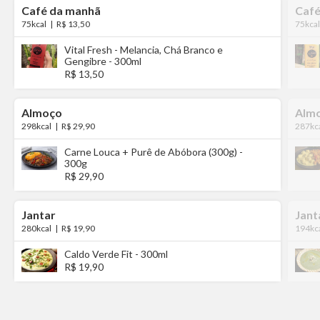
Café da manhã
Café
75kcal
|
R$ 13,50
75kcal
Vital Fresh - Melancia, Chá Branco e
Gengibre - 300ml
R$ 13,50
Almoço
Alm
298kcal
|
R$ 29,90
287kc
Carne Louca + Purê de Abóbora (300g) -
300g
R$ 29,90
Jantar
Jant
280kcal
|
R$ 19,90
194kc
Caldo Verde Fit - 300ml
R$ 19,90