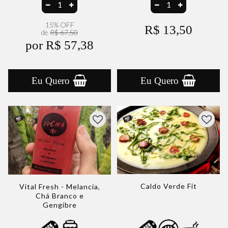
15% OFF
R$ 13,50
de
R$ 67,50
por R$ 57,38
Eu Quero
Eu Quero
Caldo Verde Fit
Vital Fresh - Melancia,
Chá Branco e
Gengibre