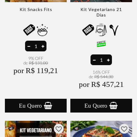
Kit Snacks Fits
Kit Vegetariano 21
Dias
9% OFF
de
R$ 131,00
por R$ 119,21
16% OFF
de
R$ 544,30
por R$ 457,21
Eu Quero
Eu Quero