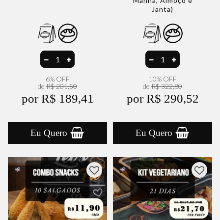
Manhã, Almoço e
Janta)
6% OFF
10% OFF
de
R$ 201,50
de
R$ 322,80
por R$ 189,41
por R$ 290,52
Eu Quero
Eu Quero