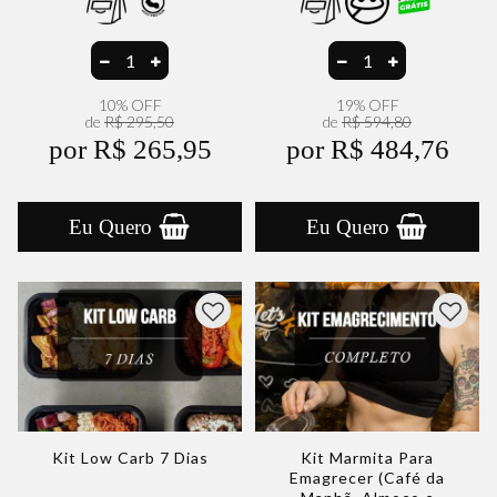
10% OFF
19% OFF
de
R$ 295,50
de
R$ 594,80
por R$ 265,95
por R$ 484,76
Eu Quero
Eu Quero
Kit Low Carb 7 Dias
Kit Marmita Para
Emagrecer (Café da