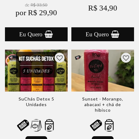
de
R$ 33,50
R$ 34,90
por R$ 29,90
Eu Quero
Eu Quero
SuChás Detox 5
Sunset - Morango,
Unidades
abacaxi + chá de
hibisco