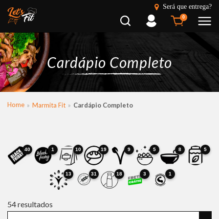
Será que entrega?
Busca
Entrar
0
Cardápio Completo
Home
Marmita Fit
Cardápio Completo
40
1
10
19
9
5
8
5
13
31
18
3
1
54
resultados